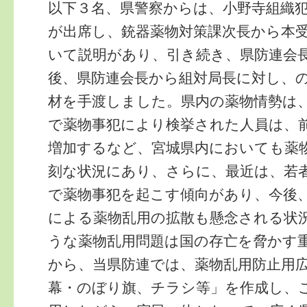
以下３名、県警察からは、小野寺組織
が出席し、銃器薬物対策課次長から本
いて説明があり、引き続き、県防連会
後、県防連会長から組対局長に対し、
材を手渡しました。県内の薬物情勢は
で薬物事犯により検挙された人員は、
増加するなど、宮城県内においても薬
刻な状況にあり、さらに、最近は、若
で薬物事犯を起こす傾向があり、今後
による薬物乱用の拡散も懸念される状
うな薬物乱用問題は国の存亡を脅かす
から、当県防連では、薬物乱用防止用
幕・のぼり旗、チラシ等」を作成し、