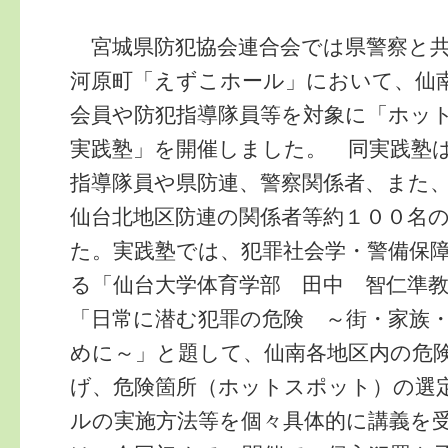
宮城県防犯協会連合会では県警察と共催
河原町「えずこホール」において、仙
会員や防犯指導隊員等を対象に「ホッ
実践塾」を開催しました。 同実践塾
指導隊員や県防連、警察関係者、また
仙台北地区防連の関係者等約１００名
た。実践塾では、犯罪社会学・警備保
る「仙台大学体育学部 田中 智仁準
「日常に潜む犯罪の危険 ～街・家族
めに～」と題して、仙南各地区内の危
げ、危険箇所（ホットスポット）の選
ルの実施方法等を個々具体的に講義を