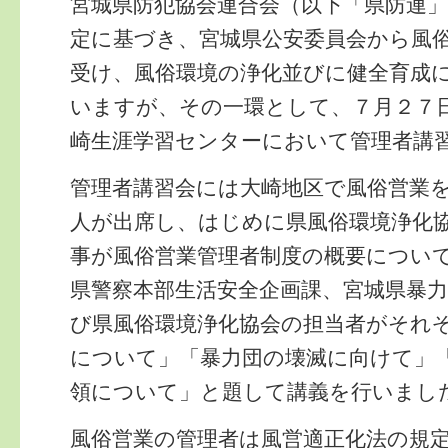
宮城県防犯協会連合会（以下「県防連
定に基づき、宮城県公安委員会から風
受け、風俗環境の浄化並びに健全育成
いますが、その一環として、７月２７
崎生涯学習センターにおいて管理者講
管理者講習会には大崎地区で風俗営業
人が出席し、はじめに県風俗環境浄化
事が風俗営業管理者制度の概要につい
県警察本部生活安全企画課、宮城県暴
び県風俗環境浄化協会の担当者がそれ
について」「暴力団の壊滅に向けて」
領について」と題して講義を行いまし
風俗営業の管理者は風営適正化法の規