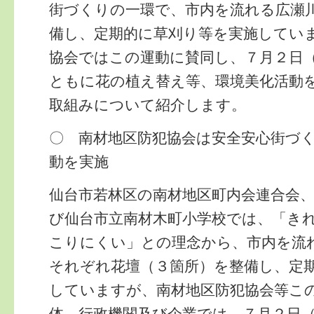
街づくりの一環で、市内を流れる広瀬
備し、定期的に草刈り等を実施してい
協会ではこの運動に賛同し、７月２日
ともに花の植え替え等、環境美化活動
取組みについて紹介します。
〇 南材地区防犯協会は安全安心街づ
動を実施
仙台市若林区の南材地区町内会連合会
び仙台市立南材木町小学校では、「き
こりにくい」との理念から、市内を流
それぞれ花壇（３箇所）を整備し、定
していますが、南材地区防犯協会等こ
体、行政機関及び企業では、７月２日