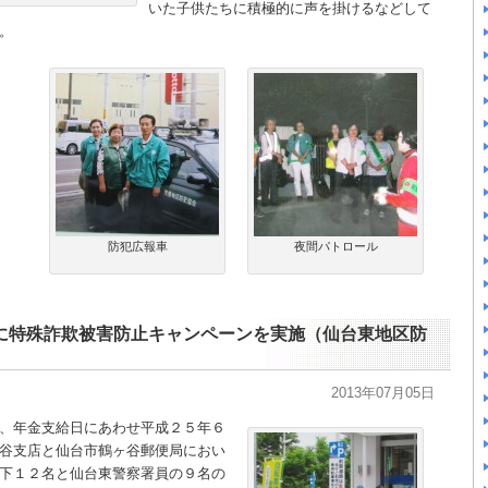
いた子供たちに積極的に声を掛けるなどして
。
防犯広報車
夜間パトロール
に特殊詐欺被害防止キャンペーンを実施（仙台東地区防
2013年07月05日
、年金支給日にあわせ平成２５年６
谷支店と仙台市鶴ヶ谷郵便局におい
下１２名と仙台東警察署員の９名の