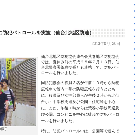
の防犯パトロールを実施（仙台北地区防連）
2013年07月30日
仙台北地区防犯協会連合会荒巻地区防犯協会
では、夏休み前の平成２５年７月１３日、仙
台北警察署荒巻交番とも連携して、防犯パト
ロールを行いました。
同防犯協会の役員３名が午前１０時から防犯
広報車で管内一帯の防犯広報を行うととも
に、役員及び女性部員らが午後２時から北仙
台小・中学校周辺及び公園・住宅等を中心
に、また、午後７時からは荒巻小学校周辺及
び公園、コンビニを中心に徒歩で防犯パトロ
ールを行いました。
の様子
特に、防犯パトロール中は、公園等で遊んで