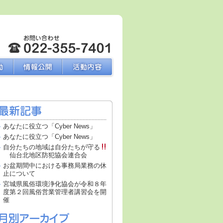
あなたに役立つ「Cyber News」
あなたに役立つ「Cyber News」
自分たちの地域は自分たちが守る
仙台北地区防犯協会連合会
お盆期間中における事務局業務の休
止について
宮城県風俗環境浄化協会が令和８年
度第２回風俗営業管理者講習会を開
催