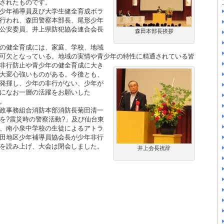
されたものです。
少年補導員及び大学生健全育成ボラ
行われ、森田警察本部長、尾形少年
公安委員、井上県防犯協会連合会長
森田本部長挨拶
の健全育成には、家庭、学校、地域
可欠となっている。地域の実情や青少年の
特性に精通されている皆
非行防止や青少年の健全育成に大き
大変心強いものがある。今後とも、
発揮し、少年の非行がない、少年が
になお一層の活躍をお願いした
。
政事務組合消防本部消防長菊田清一
を?震災時の警察活動?」及び仙台東
、南小泉中学校の生徒によるアトラ
田地区少年補導員協会長が少年非行
を読み上げ、大会は閉会しました。
井上会長祝辞