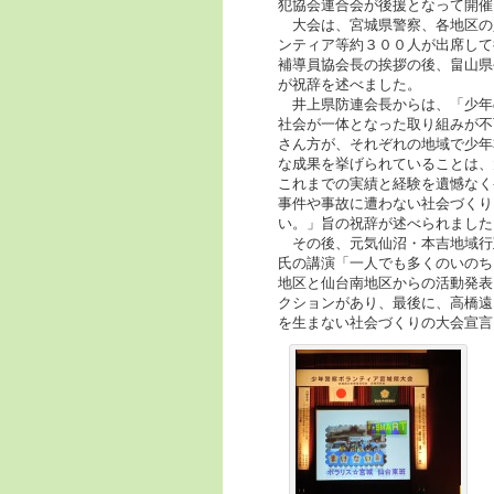
犯協会連合会が後援となって開催
大会は、宮城県警察、各地区の
ンティア等約３００人が出席して
補導員協会長の挨拶の後、畠山県
が祝辞を述べました。
井上県防連会長からは、「少年
社会が一体となった取り組みが不
さん方が、それぞれの地域で少年
な成果を挙げられていることは、
これまでの実績と経験を遺憾なく
事件や事故に遭わない社会づくり
い。」旨の祝辞が述べられました
その後、元気仙沼・本吉地域行
氏の講演「一人でも多くのいのち
地区と仙台南地区からの活動発表
クションがあり、最後に、高橋遠
を生まない社会づくりの大会宣言