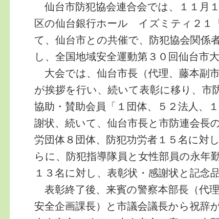
仙台市防犯協会連合会では、１１月１
区の仙台銀行ホール イズミティ２１
て、仙台市との共催で、防犯協会関係
し、全国地域安全運動第３０回仙台市
大会では、仙台市長（代理、藤本副市
が挨拶を行い、続いて表彰に移り、市
協助・賛助会員「１団体、５２法人、
謝状、続いて、仙台市長と市防連会長
労団体８団体、防犯功労者１５名に対
らに、防犯指導隊員と女性部員の永年
１３名に対し、表彰状・感謝状と記念
表彰終了後、来賓の警察本部長（代理
安全企画課長）と市議会議長から祝辞