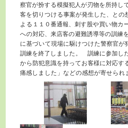
察官が扮する模擬犯人が刃物を所持し
客を切りつける事案が発生した、との
よる１１０番通報、刺す股や買い物カ
への対応、来店客の避難誘導等の訓練
に基づいて現場に駆けつけた警察官が
訓練を終了しました。 訓練に参加し
から防犯意識を持ってお客様に対応す
痛感しました」などの感想が寄せられ