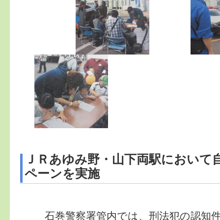
ＪＲあゆみ野・山下両駅において
ペーンを実施
石巻警察署管内では、刑法犯の認知件