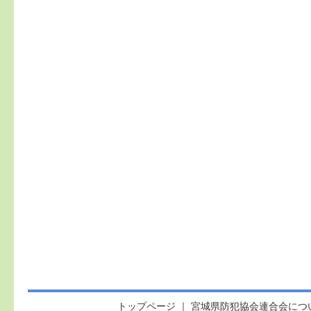
トップページ
｜
宮城県防犯協会連合会につ