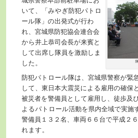
城県警察本部前駐車場にお
いて、「みやぎ防犯パトロ
ール隊」の出発式が行わ
れ、宮城県防犯協会連合会
から井上恭司会長が来賓と
して出席し隊員を激励しま
した。
防犯パトロール隊は、宮城県警察が緊
して、東日本大震災による雇用の確保
被災者を警備員として雇用し、徒歩及
よるパトロール活動を県内全域で実施
警備員１３２名、車両６６台で平成２
れます。