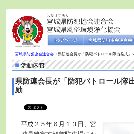
宮城県防犯協会連合会
県防連会長が「防犯パトロール隊出発式」
県防連会長が「防犯パトロール隊
励
平成２５年６月１３日、宮