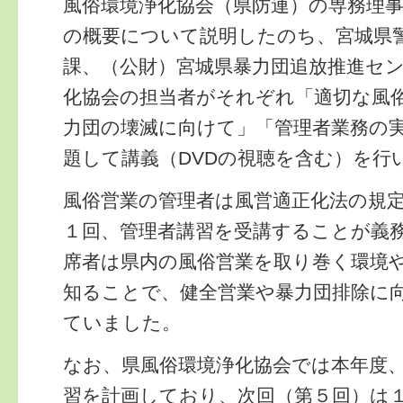
風俗環境浄化協会（県防連）の専務理
の概要について説明したのち、宮城県
課、（公財）宮城県暴力団追放推進セ
化協会の担当者がそれぞれ「適切な風
力団の壊滅に向けて」「管理者業務の
題して講義（DVDの視聴を含む）を行
風俗営業の管理者は風営適正化法の規
１回、管理者講習を受講することが義
席者は県内の風俗営業を取り巻く環境
知ることで、健全営業や暴力団排除に
ていました。
なお、県風俗環境浄化協会では本年度
習を計画しており、次回（第５回）は