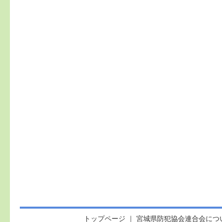
トップページ
｜
宮城県防犯協会連合会につ