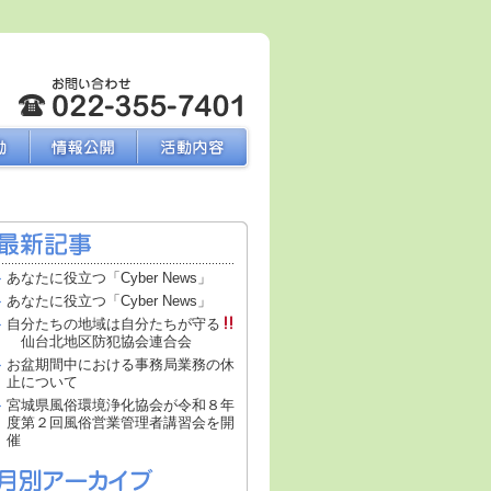
あなたに役立つ「Cyber News」
あなたに役立つ「Cyber News」
自分たちの地域は自分たちが守る
仙台北地区防犯協会連合会
お盆期間中における事務局業務の休
止について
宮城県風俗環境浄化協会が令和８年
度第２回風俗営業管理者講習会を開
催