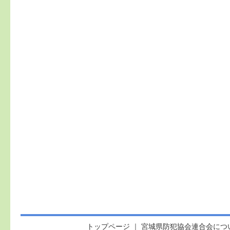
トップページ
｜
宮城県防犯協会連合会につ