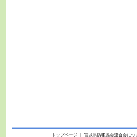
トップページ
｜
宮城県防犯協会連合会につ