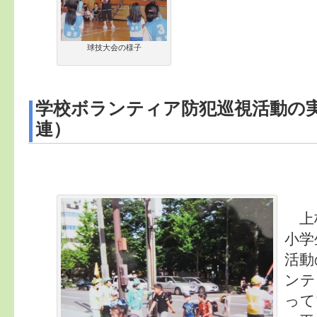
球技大会の様子
学校ボランティア防犯巡視活動の
連）
上
小学
活動
ンテ
って