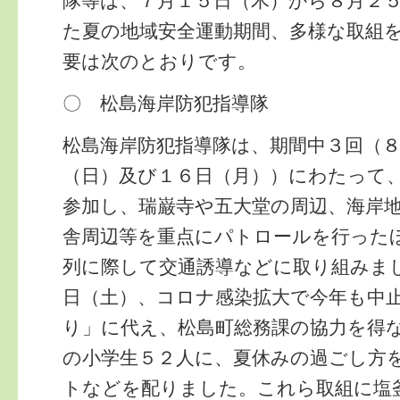
隊等は、７月１５日（木）から８月２
た夏の地域安全運動期間、多様な取組
要は次のとおりです。
〇 松島海岸防犯指導隊
松島海岸防犯指導隊は、期間中３回（
（日）及び１６日（月））にわたって
参加し、瑞巌寺や五大堂の周辺、海岸
舎周辺等を重点にパトロールを行った
列に際して交通誘導などに取り組みま
日（土）、コロナ感染拡大で今年も中
り」に代え、松島町総務課の協力を得
の小学生５２人に、夏休みの過ごし方
トなどを配りました。これら取組に塩