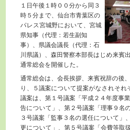
１日午後１時００分から同３
時５分まで、仙台市青葉区の
パレス宮城野において、宮城
県知事（代理：若生副知
事）、県議会議長（代理：石
川県議）、森田警察本部長はじめ来賓
通常総会を開催した。
通常総会は、会長挨拶、来賓祝辞の後
り、５議案について提案がなされそれ
議案は、第１号議案「平成２４年度事
告について」、第２号議案「理事９名
３号議案「監事３名の選任について」
更について」、第５号議案「会費等取