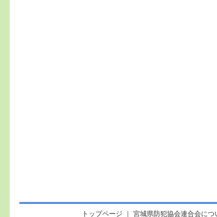
トップページ
｜
宮城県防犯協会連合会につ