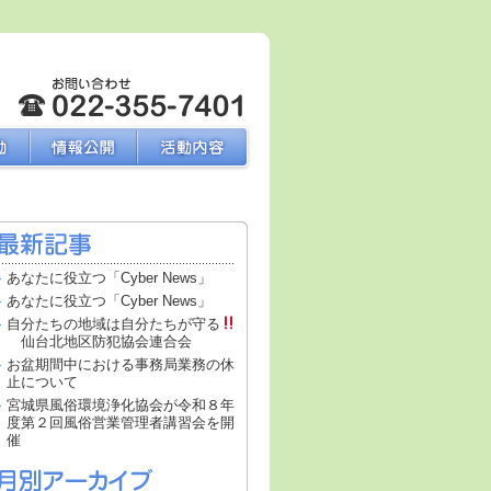
あなたに役立つ「Cyber News」
あなたに役立つ「Cyber News」
自分たちの地域は自分たちが守る
仙台北地区防犯協会連合会
お盆期間中における事務局業務の休
止について
宮城県風俗環境浄化協会が令和８年
度第２回風俗営業管理者講習会を開
催